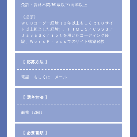
免許・資格不問/59歳以下/高卒以上
《必須》
ＷＥＢコーダー経験（２年以上もしくは１０サイ
ト以上担当した経験）、ＨＴＭＬ５／ＣＳＳ３／
ＪａｖａＳｃｒｉｐｔを用いたコーディング経
験、ＷｏｒｄＰｒｅｓｓでのサイト構築経験
【 応募方法 】
電話 もしくは メール
【 選考方法 】
面接（2回）
【 必要書類 】